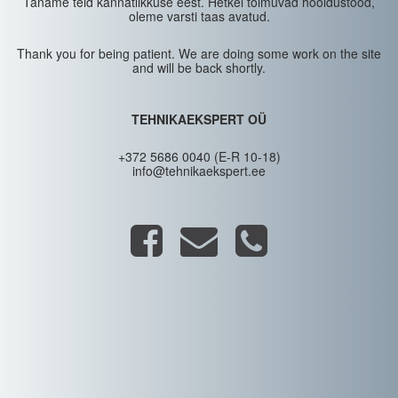
Täname teid kannatlikkuse eest. Hetkel toimuvad hooldustööd,
oleme varsti taas avatud.
Thank you for being patient. We are doing some work on the site
and will be back shortly.
TEHNIKAEKSPERT OÜ
+372 5686 0040 (E-R 10-18)
info@tehnikaekspert.ee