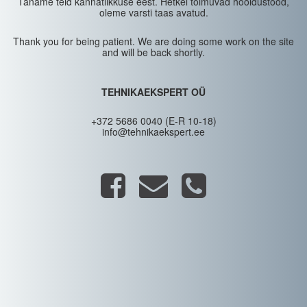
Täname teid kannatlikkuse eest. Hetkel toimuvad hooldustööd,
oleme varsti taas avatud.
Thank you for being patient. We are doing some work on the site
and will be back shortly.
TEHNIKAEKSPERT OÜ
+372 5686 0040 (E-R 10-18)
info@tehnikaekspert.ee