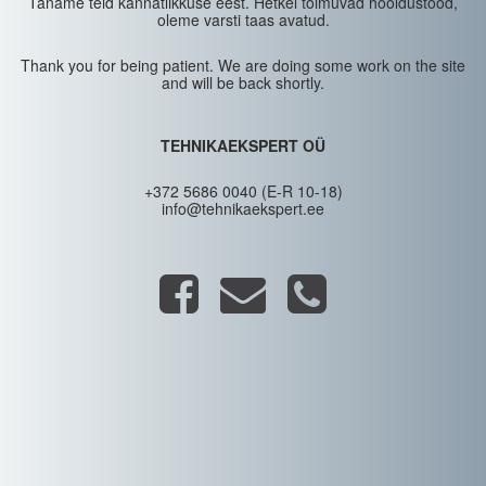
Täname teid kannatlikkuse eest. Hetkel toimuvad hooldustööd,
oleme varsti taas avatud.
Thank you for being patient. We are doing some work on the site
and will be back shortly.
TEHNIKAEKSPERT OÜ
+372 5686 0040 (E-R 10-18)
info@tehnikaekspert.ee