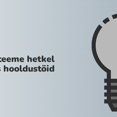
teeme hetkel
 hooldustöid