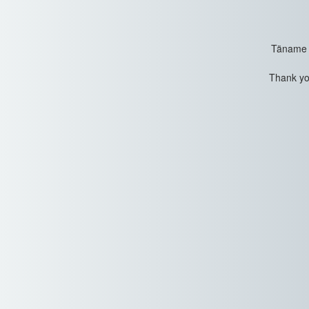
Täname t
Thank you