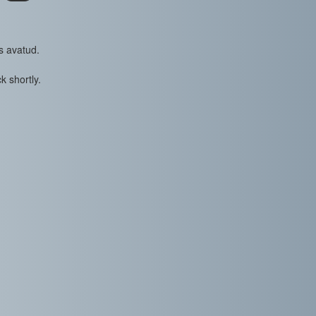
s avatud.
k shortly.