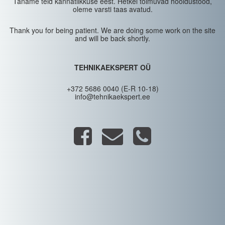
Täname teid kannatlikkuse eest. Hetkel toimuvad hooldustööd,
oleme varsti taas avatud.
Thank you for being patient. We are doing some work on the site
and will be back shortly.
TEHNIKAEKSPERT OÜ
+372 5686 0040 (E-R 10-18)
info@tehnikaekspert.ee