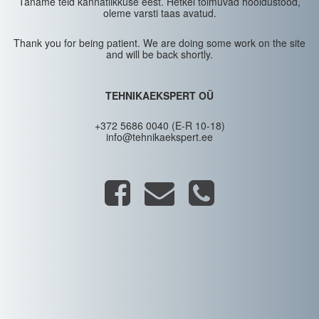
Täname teid kannatlikkuse eest. Hetkel toimuvad hooldustööd,
oleme varsti taas avatud.
Thank you for being patient. We are doing some work on the site
and will be back shortly.
TEHNIKAEKSPERT OÜ
+372 5686 0040 (E-R 10-18)
info@tehnikaekspert.ee