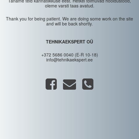
Täname teid kannatlikkuse eest. Hetkel toimuvad hooldustööd,
oleme varsti taas avatud.
Thank you for being patient. We are doing some work on the site
and will be back shortly.
TEHNIKAEKSPERT OÜ
+372 5686 0040 (E-R 10-18)
info@tehnikaekspert.ee