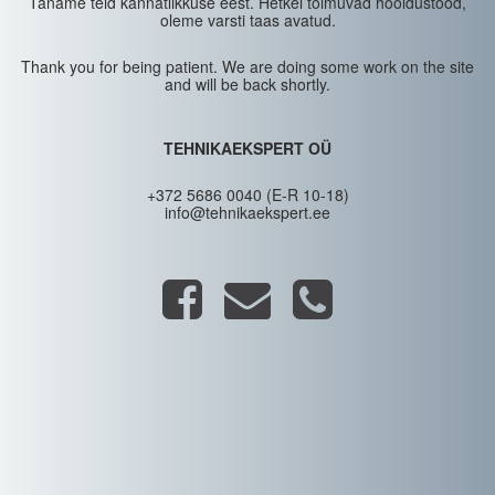
Täname teid kannatlikkuse eest. Hetkel toimuvad hooldustööd,
oleme varsti taas avatud.
Thank you for being patient. We are doing some work on the site
and will be back shortly.
TEHNIKAEKSPERT OÜ
+372 5686 0040 (E-R 10-18)
info@tehnikaekspert.ee