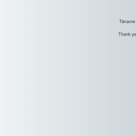
Täname t
Thank you