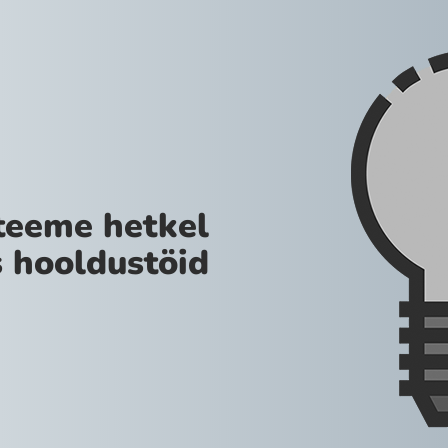
teeme hetkel
 hooldustöid