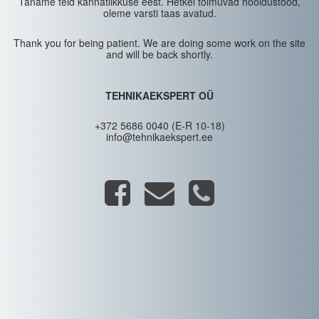
Täname teid kannatlikkuse eest. Hetkel toimuvad hooldustööd,
oleme varsti taas avatud.
Thank you for being patient. We are doing some work on the site
and will be back shortly.
TEHNIKAEKSPERT OÜ
+372 5686 0040 (E-R 10-18)
info@tehnikaekspert.ee