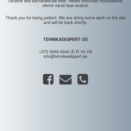
Täname teid kannatlikkuse eest. Hetkel toimuvad hooldustööd,
oleme varsti taas avatud.
Thank you for being patient. We are doing some work on the site
and will be back shortly.
TEHNIKAEKSPERT OÜ
+372 5686 0040 (E-R 10-18)
info@tehnikaekspert.ee