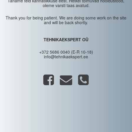
Täname teid kannatlikkuse eest. Hetkel toimuvad hooldustööd,
oleme varsti taas avatud.
Thank you for being patient. We are doing some work on the site
and will be back shortly.
TEHNIKAEKSPERT OÜ
+372 5686 0040 (E-R 10-18)
info@tehnikaekspert.ee