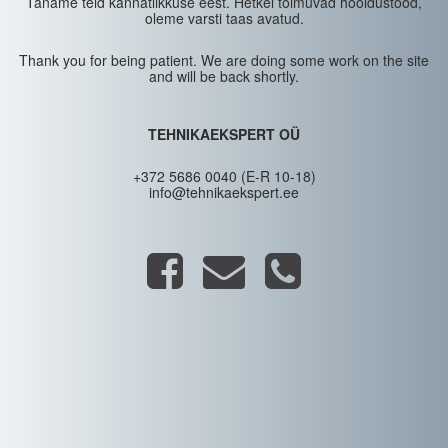
Täname teid kannatlikkuse eest. Hetkel toimuvad hooldustööd,
oleme varsti taas avatud.
Thank you for being patient. We are doing some work on the site
and will be back shortly.
TEHNIKAEKSPERT OÜ
+372 5686 0040 (E-R 10-18)
info@tehnikaekspert.ee