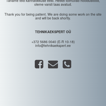
Täname teid kannatlikkuse eest. Hetkel toimuvad hooldustööd,
oleme varsti taas avatud.
Thank you for being patient. We are doing some work on the site
and will be back shortly.
TEHNIKAEKSPERT OÜ
+372 5686 0040 (E-R 10-18)
info@tehnikaekspert.ee