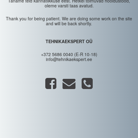
Täname teid kannatlikkuse eest. Hetkel toimuvad hooldustööd,
oleme varsti taas avatud.
Thank you for being patient. We are doing some work on the site
and will be back shortly.
TEHNIKAEKSPERT OÜ
+372 5686 0040 (E-R 10-18)
info@tehnikaekspert.ee