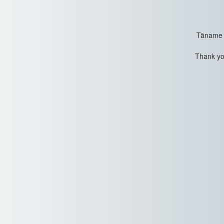
Täname t
Thank you