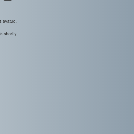
s avatud.
k shortly.