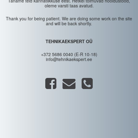
Täname teid kannatlikkuse eest. Hetkel toimuvad hooldustööd,
oleme varsti taas avatud.
Thank you for being patient. We are doing some work on the site
and will be back shortly.
TEHNIKAEKSPERT OÜ
+372 5686 0040 (E-R 10-18)
info@tehnikaekspert.ee