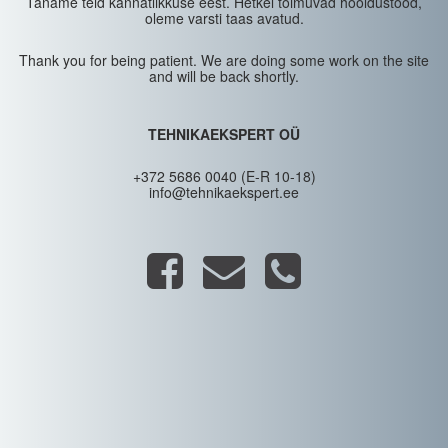
Täname teid kannatlikkuse eest. Hetkel toimuvad hooldustööd,
oleme varsti taas avatud.
Thank you for being patient. We are doing some work on the site
and will be back shortly.
TEHNIKAEKSPERT OÜ
+372 5686 0040 (E-R 10-18)
info@tehnikaekspert.ee