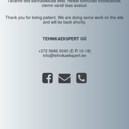
Täname teid kannatlikkuse eest. Hetkel toimuvad hooldustööd,
oleme varsti taas avatud.
Thank you for being patient. We are doing some work on the site
and will be back shortly.
TEHNIKAEKSPERT OÜ
+372 5686 0040 (E-R 10-18)
info@tehnikaekspert.ee