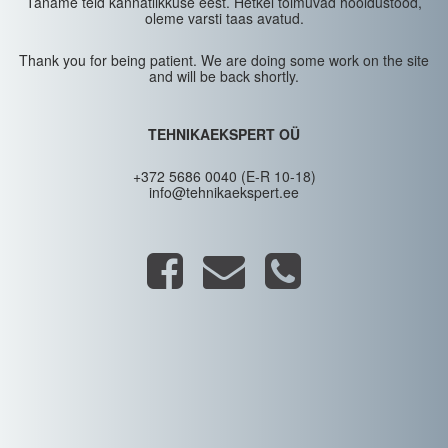
Täname teid kannatlikkuse eest. Hetkel toimuvad hooldustööd,
oleme varsti taas avatud.
Thank you for being patient. We are doing some work on the site
and will be back shortly.
TEHNIKAEKSPERT OÜ
+372 5686 0040 (E-R 10-18)
info@tehnikaekspert.ee