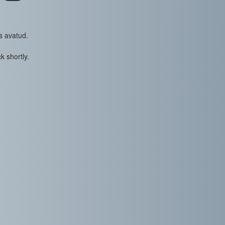
s avatud.
k shortly.