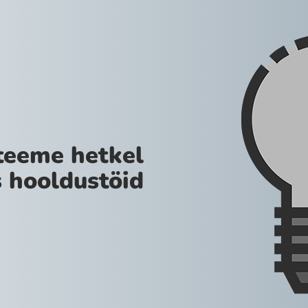
teeme hetkel
 hooldustöid