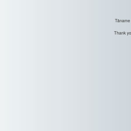
Täname t
Thank you