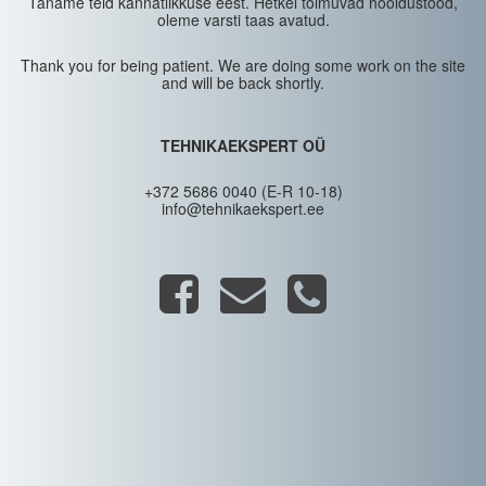
Täname teid kannatlikkuse eest. Hetkel toimuvad hooldustööd,
oleme varsti taas avatud.
Thank you for being patient. We are doing some work on the site
and will be back shortly.
TEHNIKAEKSPERT OÜ
+372 5686 0040 (E-R 10-18)
info@tehnikaekspert.ee