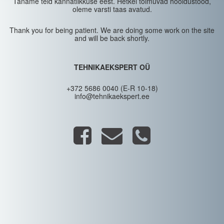
Täname teid kannatlikkuse eest. Hetkel toimuvad hooldustööd,
oleme varsti taas avatud.
Thank you for being patient. We are doing some work on the site
and will be back shortly.
TEHNIKAEKSPERT OÜ
+372 5686 0040 (E-R 10-18)
info@tehnikaekspert.ee