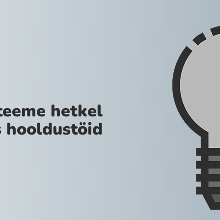
teeme hetkel
 hooldustöid