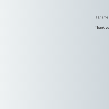
Täname t
Thank you