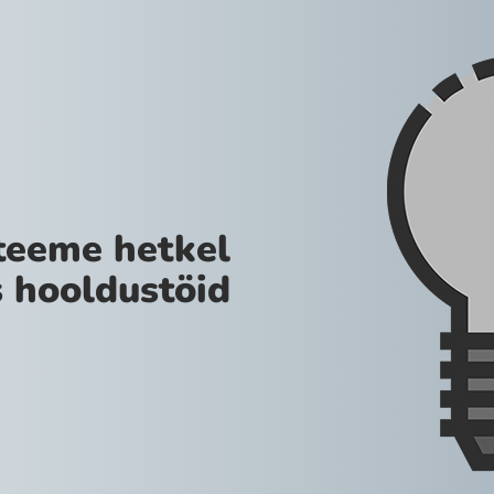
teeme hetkel
 hooldustöid