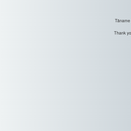
Täname t
Thank you