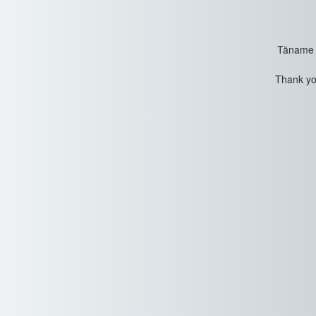
Täname t
Thank you