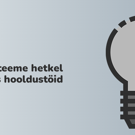
teeme hetkel
 hooldustöid