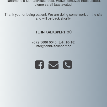
Täname teid kannatlikkuse eest. Hetkel toimuvad hooldustööd,
oleme varsti taas avatud.
Thank you for being patient. We are doing some work on the site
and will be back shortly.
TEHNIKAEKSPERT OÜ
+372 5686 0040 (E-R 10-18)
info@tehnikaekspert.ee