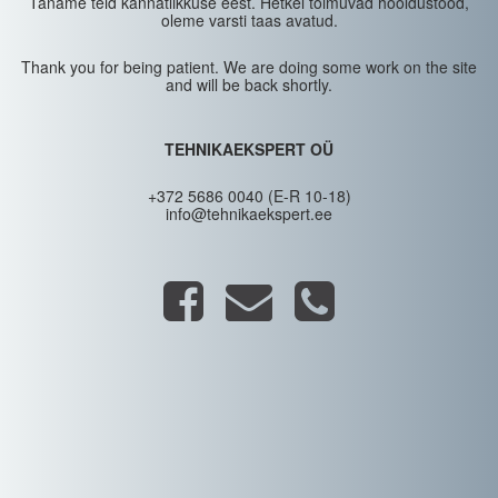
Täname teid kannatlikkuse eest. Hetkel toimuvad hooldustööd,
oleme varsti taas avatud.
Thank you for being patient. We are doing some work on the site
and will be back shortly.
TEHNIKAEKSPERT OÜ
+372 5686 0040 (E-R 10-18)
info@tehnikaekspert.ee