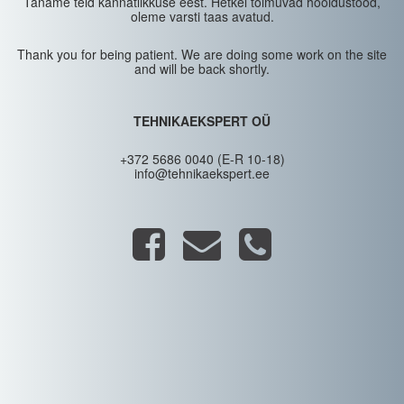
Täname teid kannatlikkuse eest. Hetkel toimuvad hooldustööd,
oleme varsti taas avatud.
Thank you for being patient. We are doing some work on the site
and will be back shortly.
TEHNIKAEKSPERT OÜ
+372 5686 0040 (E-R 10-18)
info@tehnikaekspert.ee